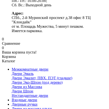
Пн.- Пт.: 10.00-20.00;
Сб. Вс.: Выходной день
Адрес:
СПб., 2-й Муринский проспект д.38 офис 8 ТЦ
"Клондайк"
от м. Площадь Мужества, 5 минут пешком.
Имеется парковка.
0
Сравнение
0
Ваша корзина пуста!
Корзина
Каталог
Межкомнатные двери
Двери Эмаль
Двери Эмалит, ПВХ. ПЭТ (гладкие)
Двери Эко-Шпон (под дерево)
Двери из Массива
Двери Шпон
Нестандартные двери
Входные двери
Дверные ручки
Двери из массива ольхи