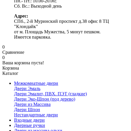
Пн.- Пт.: 10.00-20.00;
Сб. Вс.: Выходной день
Адрес:
СПб., 2-й Муринский проспект д.38 офис 8 ТЦ
"Клондайк"
от м. Площадь Мужества, 5 минут пешком.
Имеется парковка.
0
Сравнение
0
Ваша корзина пуста!
Корзина
Каталог
Межкомнатные двери
Двери Эмаль
Двери Эмалит, ПВХ. ПЭТ (гладкие)
Двери Эко-Шпон (под дерево)
Двери из Массива
Двери Шпон
Нестандартные двери
Входные двери
Дверные ручки
Двери из массива ольхи