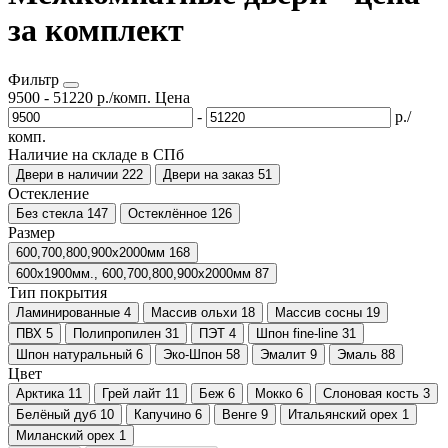
за комплект
Фильтр
9500
-
51220
р./комп.
Цена
-
р./
комп.
Наличие на складе в СПб
Двери в наличии
222
Двери на заказ
51
Остекление
Без стекла
147
Остеклённое
126
Размер
600,700,800,900х2000мм
168
600x1900мм., 600,700,800,900х2000мм
87
Тип покрытия
Ламинированные
4
Массив ольхи
18
Массив сосны
19
ПВХ
5
Полипропилен
31
ПЭТ
4
Шпон fine-line
31
Шпон натуральный
6
Эко-Шпон
58
Эмалит
9
Эмаль
88
Цвет
Арктика
11
Грей лайт
11
Беж
6
Мокко
6
Слоновая кость
3
Белёный дуб
10
Капучино
6
Венге
9
Итальянский орех
1
Миланский орех
1