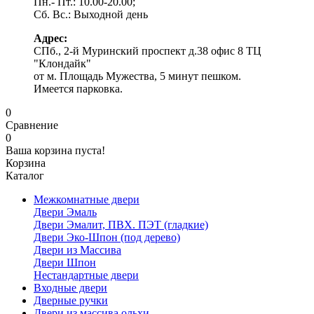
Пн.- Пт.: 10.00-20.00;
Сб. Вс.: Выходной день
Адрес:
СПб., 2-й Муринский проспект д.38 офис 8 ТЦ
"Клондайк"
от м. Площадь Мужества, 5 минут пешком.
Имеется парковка.
0
Сравнение
0
Ваша корзина пуста!
Корзина
Каталог
Межкомнатные двери
Двери Эмаль
Двери Эмалит, ПВХ. ПЭТ (гладкие)
Двери Эко-Шпон (под дерево)
Двери из Массива
Двери Шпон
Нестандартные двери
Входные двери
Дверные ручки
Двери из массива ольхи