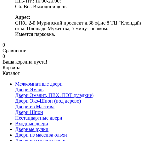
Пн.- Пт.: 10.00-20.00;
Сб. Вс.: Выходной день
Адрес:
СПб., 2-й Муринский проспект д.38 офис 8 ТЦ "Клондай
от м. Площадь Мужества, 5 минут пешком.
Имеется парковка.
0
Сравнение
0
Ваша корзина пуста!
Корзина
Каталог
Межкомнатные двери
Двери Эмаль
Двери Эмалит, ПВХ. ПЭТ (гладкие)
Двери Эко-Шпон (под дерево)
Двери из Массива
Двери Шпон
Нестандартные двери
Входные двери
Дверные ручки
Двери из массива ольхи
Двери из массива сосны