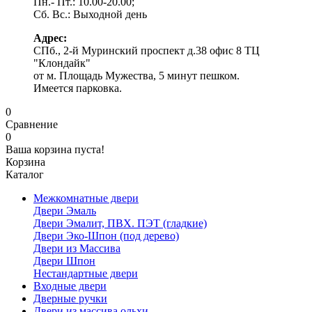
Пн.- Пт.: 10.00-20.00;
Сб. Вс.: Выходной день
Адрес:
СПб., 2-й Муринский проспект д.38 офис 8 ТЦ
"Клондайк"
от м. Площадь Мужества, 5 минут пешком.
Имеется парковка.
0
Сравнение
0
Ваша корзина пуста!
Корзина
Каталог
Межкомнатные двери
Двери Эмаль
Двери Эмалит, ПВХ. ПЭТ (гладкие)
Двери Эко-Шпон (под дерево)
Двери из Массива
Двери Шпон
Нестандартные двери
Входные двери
Дверные ручки
Двери из массива ольхи