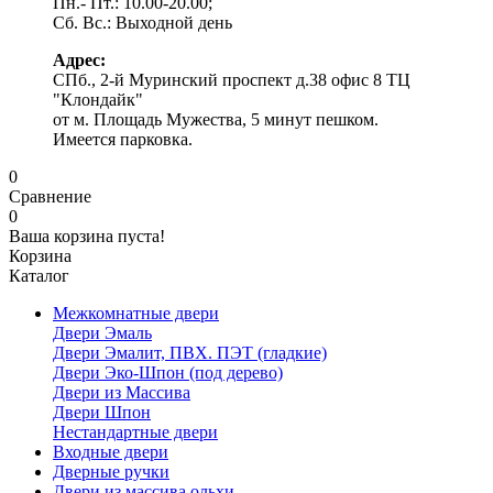
Пн.- Пт.: 10.00-20.00;
Сб. Вс.: Выходной день
Адрес:
СПб., 2-й Муринский проспект д.38 офис 8 ТЦ
"Клондайк"
от м. Площадь Мужества, 5 минут пешком.
Имеется парковка.
0
Сравнение
0
Ваша корзина пуста!
Корзина
Каталог
Межкомнатные двери
Двери Эмаль
Двери Эмалит, ПВХ. ПЭТ (гладкие)
Двери Эко-Шпон (под дерево)
Двери из Массива
Двери Шпон
Нестандартные двери
Входные двери
Дверные ручки
Двери из массива ольхи