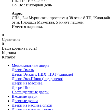
Пн.- Пт.: 10.00-20.00;
Сб. Вс.: Выходной день
Адрес:
СПб., 2-й Муринский проспект д.38 офис 8 ТЦ "Клондай
от м. Площадь Мужества, 5 минут пешком.
Имеется парковка.
0
Сравнение
0
Ваша корзина пуста!
Корзина
Каталог
Межкомнатные двери
Двери Эмаль
Двери Эмалит, ПВХ. ПЭТ (гладкие)
Двери Эко-Шпон (под дерево)
Двери из Массива
Двери Шпон
Нестандартные двери
Входные двери
Дверные ручки
Двери из массива ольхи
Двери из массива сосны