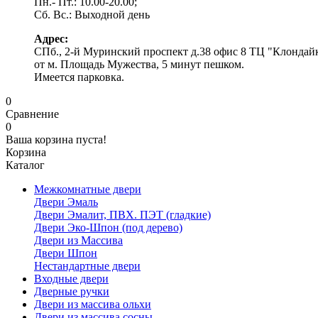
Пн.- Пт.: 10.00-20.00;
Сб. Вс.: Выходной день
Адрес:
СПб., 2-й Муринский проспект д.38 офис 8 ТЦ "Клондай
от м. Площадь Мужества, 5 минут пешком.
Имеется парковка.
0
Сравнение
0
Ваша корзина пуста!
Корзина
Каталог
Межкомнатные двери
Двери Эмаль
Двери Эмалит, ПВХ. ПЭТ (гладкие)
Двери Эко-Шпон (под дерево)
Двери из Массива
Двери Шпон
Нестандартные двери
Входные двери
Дверные ручки
Двери из массива ольхи
Двери из массива сосны