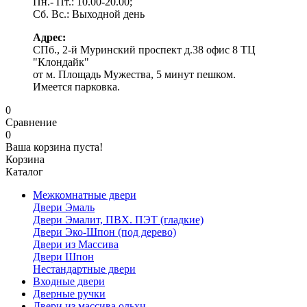
Пн.- Пт.: 10.00-20.00;
Сб. Вс.: Выходной день
Адрес:
СПб., 2-й Муринский проспект д.38 офис 8 ТЦ
"Клондайк"
от м. Площадь Мужества, 5 минут пешком.
Имеется парковка.
0
Сравнение
0
Ваша корзина пуста!
Корзина
Каталог
Межкомнатные двери
Двери Эмаль
Двери Эмалит, ПВХ. ПЭТ (гладкие)
Двери Эко-Шпон (под дерево)
Двери из Массива
Двери Шпон
Нестандартные двери
Входные двери
Дверные ручки
Двери из массива ольхи