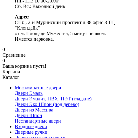
Пн.- Пт.: 10.00-20.00;
Сб. Вс.: Выходной день
Адрес:
СПб., 2-й Муринский проспект д.38 офис 8 ТЦ
"Клондайк"
от м. Площадь Мужества, 5 минут пешком.
Имеется парковка.
0
Сравнение
0
Ваша корзина пуста!
Корзина
Каталог
Межкомнатные двери
Двери Эмаль
Двери Эмалит, ПВХ. ПЭТ (гладкие)
Двери Эко-Шпон (под дерево)
Двери из Массива
Двери Шпон
Нестандартные двери
Входные двери
Дверные ручки
Двери из массива ольхи