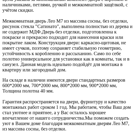
наличниками, петлями, ручкой и межкомнатной защёлкой, с
учётом скидки.
Межкомнатная дверь Лео М7 из массива сосны, без отделки,
рисунок стекла "Сатинато", выполнена полностью из дерева и
не содержит МДФ.Дверь без отделки, подготовленна к
покраске и прекрасно подходит для нанесения краски или
покрытие лаком. Конструкция двери: каркасно-щитовая, не
имеет сучков, поэтому сохраняет стабильную геометрию,
устойчивость к короблению и рассыханию. Само по себе
полотно универсальное для установки как в комнаты, так и в
санузел. Данная модель идеально подойдёт для монтажа в
квартиру или загородный дом.
На складе в наличии имеются двери стандартных размеров
600*2000 мм, 700*2000 мм, 800*2000 мм, 900*2000 мм,
Толщина полотна 40 мм.
Гарантия распространяется на двери, фурнитуру и качество
монтажных работ сроком 1 год. Мы работаем, чтобы Ваш дом
стал уютнее и приятнее, а у Вас осталось хорошее
впечатление от нашего сотрудничества.Мы поможем создать
уют в Вашем доме благодаря межкомнатным дверям Лео М7,
из массива сосны, без отделки.