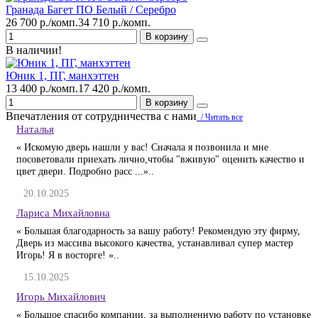
Гранада Багет ПО Белый / Серебро
26 700 р./комп.
34 710 р./комп.
В корзину
В наличии!
Юник 1, ПГ, манхэттен
13 400 р./комп.
17 420 р./комп.
В корзину
Впечатления от сотрудничества с нами
/ Читать все
Наталья
« Искомую дверь нашли у вас! Сначала я позвонила и мне
посоветовали приехать лично,чтобы "вживую" оценить качество и
цвет двери. Подробно расс ...»..
20.10.2025
Лариса Михайловна
« Большая благодарность за вашу работу! Рекомендую эту фирму,
Дверь из массива высокого качества, устанавливал супер мастер
Игорь! Я в восторге! »..
15.10.2025
Игорь Михайлович
« Большое спасибо компании, за выполненную работу по установке