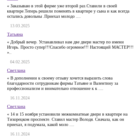
« Заказываю в этой фирме уже второй раз.Ставили в своей
квартире.Теперь решили поменять в квартире у сына и как всегда
остались довольны .Приехал молодо ....
13.03.2025
Татьяна
« Добрый вечер. Устанавливал нам две двери мастер по имени
Игорь. Просто супер!!!Спасибо огромное!!! Настоящий МАСТЕР!!!
»..
04.02.2025
Светлана
« В дополнении к своему отзыву хочется выразить слова
благодарности сотрудникам фирмы Татьяне и Валентину за
профессионализм и внимательно отношение к к ....
16.11.2024
Светлана
« 14 и 15 ноября установили межкомнатные двери в квартире на
Тихорецком проспекте. Ставил мастер Володя. Сначала, как он
приехал, я подумала, какой моло ....
16.11.2024