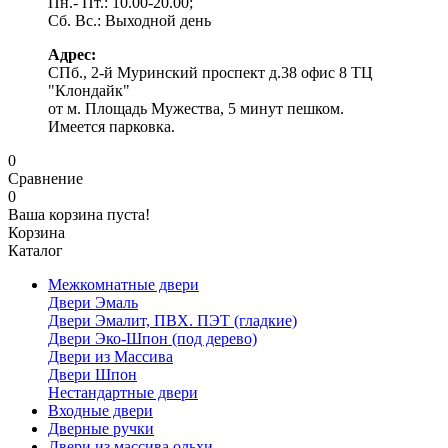
Пн.- Пт.: 10.00-20.00;
Сб. Вс.: Выходной день
Адрес:
СПб., 2-й Муринский проспект д.38 офис 8 ТЦ
"Клондайк"
от м. Площадь Мужества, 5 минут пешком.
Имеется парковка.
0
Сравнение
0
Ваша корзина пуста!
Корзина
Каталог
Межкомнатные двери
Двери Эмаль
Двери Эмалит, ПВХ. ПЭТ (гладкие)
Двери Эко-Шпон (под дерево)
Двери из Массива
Двери Шпон
Нестандартные двери
Входные двери
Дверные ручки
Двери из массива ольхи