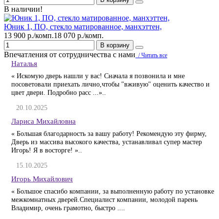
В наличии!
Юник 1, ПО, стекло матированное, манхэттен,
13 900 р./комп.
18 070 р./комп.
В корзину
Впечатления от сотрудничества с нами
/ Читать все
Наталья
« Искомую дверь нашли у вас! Сначала я позвонила и мне
посоветовали приехать лично,чтобы "вживую" оценить качество и
цвет двери. Подробно расс ...»..
20.10.2025
Лариса Михайловна
« Большая благодарность за вашу работу! Рекомендую эту фирму,
Дверь из массива высокого качества, устанавливал супер мастер
Игорь! Я в восторге! »..
15.10.2025
Игорь Михайлович
« Большое спасибо компании, за выполненную работу по установке
межкомнатных дверей.Специалист компании, молодой парень
Владимир, очень грамотно, быстро ....