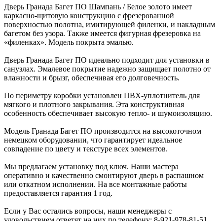
Дверь Гранада Багет ПО Шампань / Белое золото имеет
каркасно-щитовую конструкцию с фрезерованной
поверхностью полотна, имитирующей филенки, и накладным
багетом без узора. Также имеется фигурная фрезеровка на
«филенках». Модель покрыта эмалью.
Дверь Гранада Багет ПО идеально подходит для установки в
санузлах. Эмалевое покрытие надежно защищает полотно от
влажности и брызг, обеспечивая его долговечность.
По периметру коробки установлен ПВХ-уплотнитель для
мягкого и плотного закрывания. Эта конструктивная
особенность обеспечивает высокую тепло- и шумоизоляцию.
Модель Гранада Багет ПО производится на высокоточном
немецком оборудовании, что гарантирует идеальное
совпадение по цвету и текстуре всех элементов.
Мы предлагаем установку под ключ. Наши мастера
оперативно и качественно смонтируют дверь в распашном
или откатном исполнении. На все монтажные работы
предоставляется гарантия 1 год.
Если у Вас остались вопросы, наши менеджеры с
удовольствием ответят на них по телефону: 8-921-978-81-51