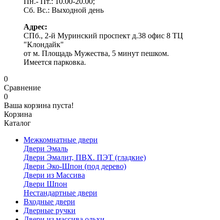
Пн.- Пт.: 10.00-20.00;
Сб. Вс.: Выходной день
Адрес:
СПб., 2-й Муринский проспект д.38 офис 8 ТЦ
"Клондайк"
от м. Площадь Мужества, 5 минут пешком.
Имеется парковка.
0
Сравнение
0
Ваша корзина пуста!
Корзина
Каталог
Межкомнатные двери
Двери Эмаль
Двери Эмалит, ПВХ. ПЭТ (гладкие)
Двери Эко-Шпон (под дерево)
Двери из Массива
Двери Шпон
Нестандартные двери
Входные двери
Дверные ручки
Двери из массива ольхи