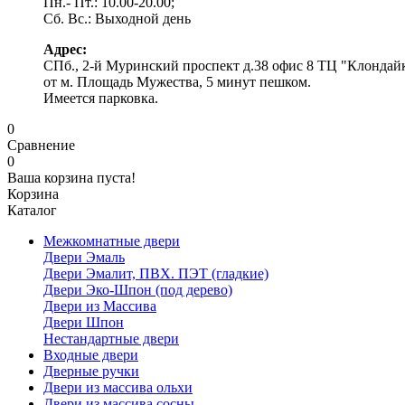
Пн.- Пт.: 10.00-20.00;
Сб. Вс.: Выходной день
Адрес:
СПб., 2-й Муринский проспект д.38 офис 8 ТЦ "Клондай
от м. Площадь Мужества, 5 минут пешком.
Имеется парковка.
0
Сравнение
0
Ваша корзина пуста!
Корзина
Каталог
Межкомнатные двери
Двери Эмаль
Двери Эмалит, ПВХ. ПЭТ (гладкие)
Двери Эко-Шпон (под дерево)
Двери из Массива
Двери Шпон
Нестандартные двери
Входные двери
Дверные ручки
Двери из массива ольхи
Двери из массива сосны