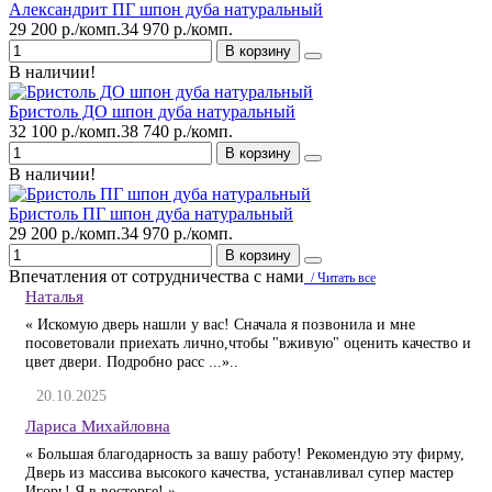
Александрит ПГ шпон дуба натуральный
29 200 р./комп.
34 970 р./комп.
В корзину
В наличии!
Бристоль ДО шпон дуба натуральный
32 100 р./комп.
38 740 р./комп.
В корзину
В наличии!
Бристоль ПГ шпон дуба натуральный
29 200 р./комп.
34 970 р./комп.
В корзину
Впечатления от сотрудничества с нами
/ Читать все
Наталья
« Искомую дверь нашли у вас! Сначала я позвонила и мне
посоветовали приехать лично,чтобы "вживую" оценить качество и
цвет двери. Подробно расс ...»..
20.10.2025
Лариса Михайловна
« Большая благодарность за вашу работу! Рекомендую эту фирму,
Дверь из массива высокого качества, устанавливал супер мастер
Игорь! Я в восторге! »..