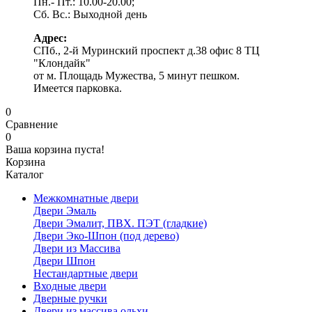
Пн.- Пт.: 10.00-20.00;
Сб. Вс.: Выходной день
Адрес:
СПб., 2-й Муринский проспект д.38 офис 8 ТЦ
"Клондайк"
от м. Площадь Мужества, 5 минут пешком.
Имеется парковка.
0
Сравнение
0
Ваша корзина пуста!
Корзина
Каталог
Межкомнатные двери
Двери Эмаль
Двери Эмалит, ПВХ. ПЭТ (гладкие)
Двери Эко-Шпон (под дерево)
Двери из Массива
Двери Шпон
Нестандартные двери
Входные двери
Дверные ручки
Двери из массива ольхи