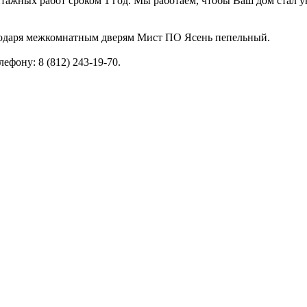
тажных работ сроком 1 год. Мы работаем, чтобы Ваш дом стал ую
агодаря межкомнатным дверям Мист ПО Ясень пепельный.
фону: 8 (812) 243-19-70.