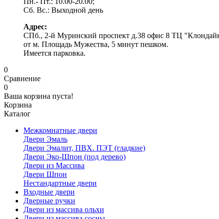
Пн.- Пт.: 10.00-20.00;
Сб. Вс.: Выходной день
Адрес:
СПб., 2-й Муринский проспект д.38 офис 8 ТЦ "Клондай
от м. Площадь Мужества, 5 минут пешком.
Имеется парковка.
0
Сравнение
0
Ваша корзина пуста!
Корзина
Каталог
Межкомнатные двери
Двери Эмаль
Двери Эмалит, ПВХ. ПЭТ (гладкие)
Двери Эко-Шпон (под дерево)
Двери из Массива
Двери Шпон
Нестандартные двери
Входные двери
Дверные ручки
Двери из массива ольхи
Двери из массива сосны