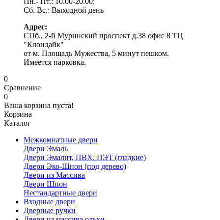
Пн.- Пт.: 10.00-20.00;
Сб. Вс.: Выходной день
Адрес:
СПб., 2-й Муринский проспект д.38 офис 8 ТЦ
"Клондайк"
от м. Площадь Мужества, 5 минут пешком.
Имеется парковка.
0
Сравнение
0
Ваша корзина пуста!
Корзина
Каталог
Межкомнатные двери
Двери Эмаль
Двери Эмалит, ПВХ. ПЭТ (гладкие)
Двери Эко-Шпон (под дерево)
Двери из Массива
Двери Шпон
Нестандартные двери
Входные двери
Дверные ручки
Двери из массива ольхи