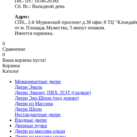
Пн.- Пт.: 10.00-20.00;
Сб. Вс.: Выходной день
Адрес:
СПб., 2-й Муринский проспект д.38 офис 8 ТЦ "Клондай
от м. Площадь Мужества, 5 минут пешком.
Имеется парковка.
0
Сравнение
0
Ваша корзина пуста!
Корзина
Каталог
Межкомнатные двери
Двери Эмаль
Двери Эмалит, ПВХ. ПЭТ (гладкие)
Двери Эко-Шпон (под дерево)
Двери из Массива
Двери Шпон
Нестандартные двери
Входные двери
Дверные ручки
Двери из массива ольхи
Двери из массива сосны